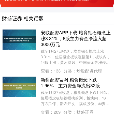
财盛证券 相关话题
安联配资APP下载 培育钻石概念上
涨3.31%，6股主力资金净流入超
3000万元
截至1月27日收盘，培育钻石概念上涨
3.31%，位居概念板块涨幅第1，板块内，
14股上涨，黄河旋风、中国黄金等涨停，
四方达、惠丰钻石、力量钻石等涨幅居
查看：
133
分类：
炒股配资代理
前，分别上....
新疆配资官网 粮食概念下跌
1.96%，主力资金净流出32股
截至1月27日收盘，粮食概念下跌1.96%，
位居概念板块跌幅榜前列，板块内，*ST
万方跌停，新农开发、福成股份、华资实
业等跌幅居前。 今日涨跌幅居前的概念板
查看：
209
分类：
财盛证券