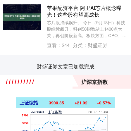
块 ....
苹果配资平台 阿里AI芯片概念曝
光！这些股有望高成长
芯片股持续飙升。 今日（9月18日）科技
股继续飙升，科创50指数站上1400点大
关，再创阶段新高。板块方面，CPO、半
导体设备、光芯片等题材涨幅居前。 一批
查看：
244
分类：
财盛证券
科技....
财盛证券文章已加载完成
沪深京指数
上证综指
3900.35
+21.92
+0.57%