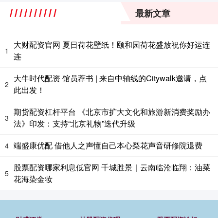
最新文章
大财配资官网 夏日荷花壁纸！颐和园荷花盛放祝你好运连
1
连
大牛时代配资 馆员荐书 | 来自中轴线的Citywalk邀请，点
2
此出发！
期货配资杠杆平台 《北京市扩大文化和旅游新消费奖励办
3
法》印发：支持“北京礼物”迭代升级
端盛康优配 借他人之声懂自己本心梨花声音研修院退费
4
股票配资哪家利息低官网 千城胜景｜云南临沧临翔：油菜
5
花海染金妆