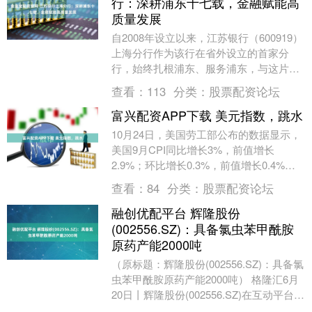
行：深耕浦东十七载，金融赋能高
质量发展
自2008年设立以来，江苏银行（600919）
上海分行作为该行在省外设立的首家分
行，始终扎根浦东、服务浦东，与这片改
革开放热土同频共振。2025年，恰逢浦东
查看：
113
分类：
股票配资论坛
开发....
富兴配资APP下载 美元指数，跳水
10月24日，美国劳工部公布的数据显示，
美国9月CPI同比增长3%，前值增长
2.9%；环比增长0.3%，前值增长0.4%。
美国9月核心CPI同比增长3%，前值增....
查看：
84
分类：
股票配资论坛
融创优配平台 辉隆股份
(002556.SZ)：具备氯虫苯甲酰胺
原药产能2000吨
（原标题：辉隆股份(002556.SZ)：具备氯
虫苯甲酰胺原药产能2000吨） 格隆汇6月
20日丨辉隆股份(002556.SZ)在互动平台表
示，公司具备氯虫苯甲....