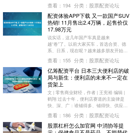
存下降63.7万桶，预估下降138.7....
查看：
194
分类：
股票配资论坛
配资体验APP下载 又一款国产SUV
热销! 11月售出2.4万辆，起售价仅
17.98万元
说实话，这几年国产车真是越来
越“卷”了。以前大家买车，首选合资、德
系、日系，现在呢？越来越多朋友开始把
目光转向国产——尤其是那些既硬派又智
查看：
155
分类：
股票配资论坛
能、价格还亲民的SUV....
亿筹配资平台 日本三大便利店的破
局与新生：便利店的未来不一定在
货架上
文 | 零售商业财经，作者 | 王宪裕 编辑 |
鹤翔 过去十年，便利店赛道的主旋律是
快、深、广：谁铺得多、铺得快、供应链
扎得深、商品丰富度高，谁就能在增量市
查看：
186
分类：
股票配资论坛
场....
股票杠杆怎么加官网 中消协等提
示：保健食品不是药品、不能替代