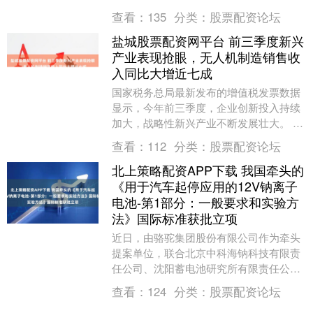
伴奏提取工具，小白也能轻松上手！ 工具
查看：
135
分类：
股票配资论坛
一：转换猫M....
盐城股票配资网平台 前三季度新兴
产业表现抢眼，无人机制造销售收
入同比大增近七成
国家税务总局最新发布的增值税发票数据
显示，今年前三季度，企业创新投入持续
加大，战略性新兴产业不断发展壮大。 增
值税发票数据显示，前三季度，全国高技
查看：
112
分类：
股票配资论坛
术产业、装备制....
北上策略配资APP下载 我国牵头的
《用于汽车起停应用的12V钠离子
电池-第1部分：一般要求和实验方
法》国际标准获批立项
近日，由骆驼集团股份有限公司作为牵头
提案单位，联合北京中科海钠科技有限责
任公司、沈阳蓄电池研究所有限责任公
司、天能电池集团股份有限公司、巨江电
查看：
124
分类：
股票配资论坛
源集团股份有限公司....