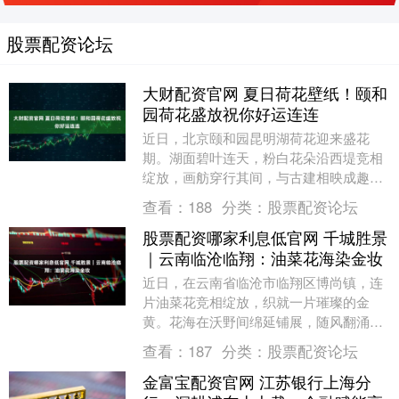
股票配资论坛
大财配资官网 夏日荷花壁纸！颐和
园荷花盛放祝你好运连连
近日，北京颐和园昆明湖荷花迎来盛花
期。湖面碧叶连天，粉白花朵沿西堤竞相
绽放，画舫穿行其间，与古建相映成趣，
构成一幅美丽的夏日图景。戳​​​ 更多热点速
查看：
188
分类：
股票配资论坛
报、权威资....
股票配资哪家利息低官网 千城胜景
｜云南临沧临翔：油菜花海染金妆
近日，在云南省临沧市临翔区博尚镇，连
片油菜花竞相绽放，织就一片璀璨的金
黄。花海在沃野间绵延铺展，随风翻涌层
层金浪，宛如大地披上的绚丽锦缎。 作
查看：
187
分类：
股票配资论坛
者：牟真贵 罗世月....
金富宝配资官网 江苏银行上海分