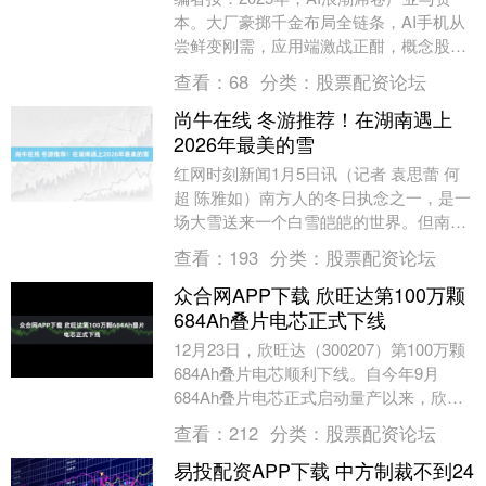
本。大厂豪掷千金布局全链条，AI手机从
尝鲜变刚需，应用端激战正酣，概念股强
势领涨。这场技术革命中，机遇与争议并
查看：
68
分类：
股票配资论坛
存，本专题....
尚牛在线 冬游推荐！在湖南遇上
2026年最美的雪
红网时刻新闻1月5日讯（记者 袁思蕾 何
超 陈雅如）南方人的冬日执念之一，是一
场大雪送来一个白雪皑皑的世界。但南方
的雪可遇不可求，赏雪之旅可得好好谋
查看：
193
分类：
股票配资论坛
划。这个冬天....
众合网APP下载 欣旺达第100万颗
684Ah叠片电芯正式下线
12月23日，欣旺达（300207）第100万颗
684Ah叠片电芯顺利下线。自今年9月
684Ah叠片电芯正式启动量产以来，欣旺
达仅用3个月时间完成百万级规模生产....
查看：
212
分类：
股票配资论坛
易投配资APP下载 中方制裁不到24