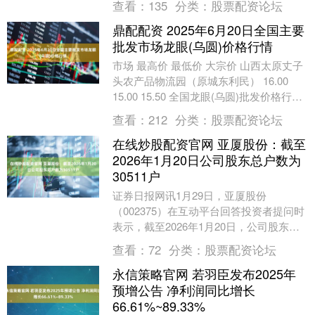
查看：
135
分类：
股票配资论坛
鼎配配资 2025年6月20日全国主要
批发市场龙眼(乌圆)价格行情
市场 最高价 最低价 大宗价 山西太原丈子
头农产品物流园（原城东利民） 16.00
15.00 15.50 全国龙眼(乌圆)批发价格行情
走势分析 从今日全国龙眼....
查看：
212
分类：
股票配资论坛
在线炒股配资官网 亚厦股份：截至
2026年1月20日公司股东总户数为
30511户
证券日报网讯1月29日，亚厦股份
（002375）在互动平台回答投资者提问时
表示，截至2026年1月20日，公司股东总
户数为30511户。....
查看：
72
分类：
股票配资论坛
永信策略官网 若羽臣发布2025年
预增公告 净利润同比增长
66.61%~89.33%