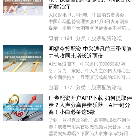
药物治疗
人民财讯11月3日电，中国消费者协会、
中国市场监督管理学会11月3日发布消费
提示，提醒广大消费者保健食品不是药
品、不能替代药物治疗，购买保健品需认
查看：
194
分类：
股票配资论坛
准“蓝帽子”标....
明福今投配资 中兴通讯前三季度算
力营收同比增长近两倍
AI发展浪潮下，中兴通讯(000063)以网
络、算力、家庭、个人为主的四大核心业
务全面拥抱AI，且逐渐形成新的增长引
擎，并为中兴通讯未来构筑起强大的产业
查看：
177
分类：
股票配资论坛
护城河。....
证券配资开户APP下载 如何提取伴
奏？人声分离伴奏乐器，AI一键分
离！小白必备这5款
听到一首很喜欢的歌，想翻唱却找不到伴
奏？或者想用某首歌做视频背景音乐，但
需要去掉原唱？下面为大家推荐5款好用的