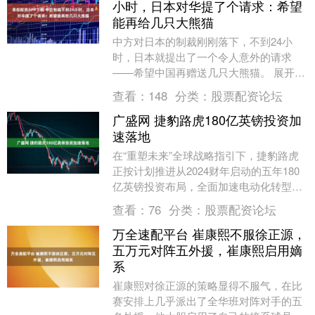
小时，日本对华提了个请求：希望
能再给几只大熊猫
中方对日本的制裁刚刚落下，不到24小
时，日本就提出了一个令人意外的请求
——希望中国再赠送几只大熊猫。 展开剩
余71% 从“香香”的万人空巷，到“晓晓”的归
查看：
148
分类：
股票配资论坛
期已定....
广盛网 捷豹路虎180亿英镑投资加
速落地
在“重塑未来”全球战略指引下，捷豹路虎
正按计划推进从2024财年启动的五年180
亿英镑投资布局，全面加速电动化转型。
其中，“Freelander神行者”车型研发....
查看：
76
分类：
股票配资论坛
万全速配平台 崔康熙不服徐正源，
五万元对阵五外援，崔康熙启用嫡
系
崔康熙对徐正源的策略显得不服气，在比
赛安排上几乎派出了全华班对阵对手的五