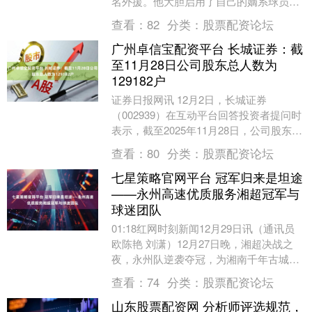
名外援。他大胆启用了自己的嫡系球员，
而将刘世博弃用，让王彤轮休，全场的目
查看：
82
分类：
股票配资论坛
光几乎集中在门将....
广州卓信宝配资平台 长城证券：截
至11月28日公司股东总人数为
129182户
证券日报网讯 12月2日，长城证券
（002939）在互动平台回答投资者提问时
表示，截至2025年11月28日，公司股东总
人数为129182户。....
查看：
80
分类：
股票配资论坛
七星策略官网平台 冠军归来是坦途
——永州高速优质服务湘超冠军与
球迷团队
01:18红网时刻新闻12月29日讯（通讯员
欧陈艳 刘潇）12月27日晚，湘超决战之
夜，永州队逆袭夺冠，为湘南千年古城永
州点燃了整座城的热情之火。永州高速当
查看：
74
分类：
股票配资论坛
班....
山东股票配资网 分析师评选规范，