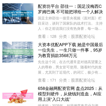
配资坊平台 邵佳一：国足没梅西C
罗姆巴佩 不可能把球给一个人解决
国足主帅邵佳一接受央视频《面对面》栏
目采访，谈到了国家队的战术打法。 主持
人：你之前说我们没有热身赛，每一场将
要到来的比赛都是生死战 邵佳一：我觉得
查看：
128
分类：
股票配资论坛
我们应该有这....
大资本优配APP下载 她是中国最后
一位先生，一生只做一件事，95岁
为教育捐款3568万元
先生这个词，在古代通常是对德高望重之
人的尊称，男女皆可使用。随着时代的发
展，尤其到了近现代，的词汇，极少有人
用来称呼女性。不过，也有些女性因为非
查看：
171
分类：
股票配资论坛
凡的成就，依然被....
658金融网配资官网 盘点2025：从
模型到硬件，从烧钱到造血，AI应
用上演“入口大战”
编者按：2025年，AI浪潮席卷产业与资