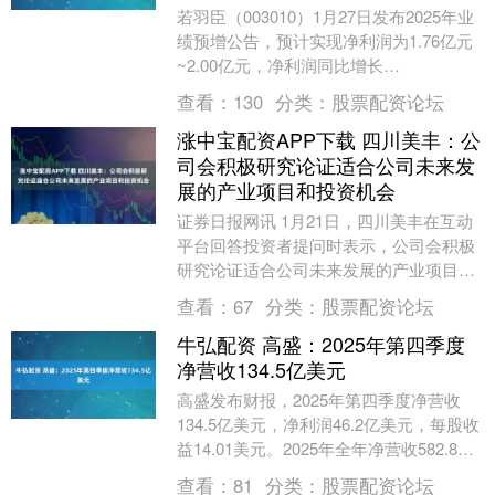
若羽臣（003010）1月27日发布2025年业
绩预增公告，预计实现净利润为1.76亿元
~2.00亿元，净利润同比增长
66.61%~89.33%。 证券时报数据....
查看：
130
分类：
股票配资论坛
涨中宝配资APP下载 四川美丰：公
司会积极研究论证适合公司未来发
展的产业项目和投资机会
证券日报网讯 1月21日，四川美丰在互动
平台回答投资者提问时表示，公司会积极
研究论证适合公司未来发展的产业项目和
投资机会。未来若有重大投资项目落地实
查看：
67
分类：
股票配资论坛
施，公司将及....
牛弘配资 高盛：2025年第四季度
净营收134.5亿美元
高盛发布财报，2025年第四季度净营收
134.5亿美元，净利润46.2亿美元，每股收
益14.01美元。2025年全年净营收582.8亿
美元，净利润171.8亿美....
查看：
81
分类：
股票配资论坛