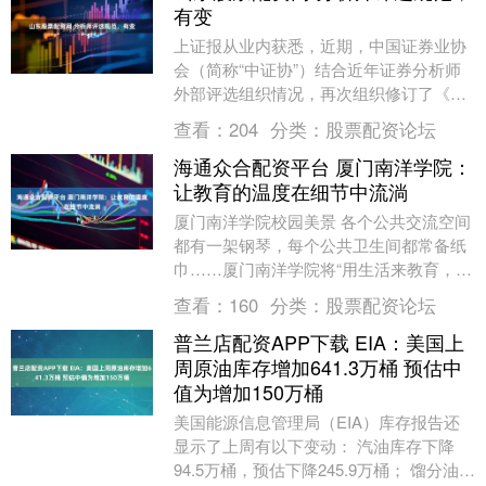
有变
上证报从业内获悉，近期，中国证券业协
会（简称“中证协”）结合近年证券分析师
外部评选组织情况，再次组织修订了《证
券分析师参加外部评选规范》（以下简称
查看：
204
分类：
股票配资论坛
《规范》），目....
海通众合配资平台 厦门南洋学院：
让教育的温度在细节中流淌
厦门南洋学院校园美景 各个公共交流空间
都有一架钢琴，每个公共卫生间都常备纸
巾……厦门南洋学院将“用生活来教育，为
生活而教育”的理念融进了师生日常生活细
查看：
160
分类：
股票配资论坛
节里，更将....
普兰店配资APP下载 EIA：美国上
周原油库存增加641.3万桶 预估中
值为增加150万桶
美国能源信息管理局（EIA）库存报告还
显示了上周有以下变动： 汽油库存下降
94.5万桶，预估下降245.9万桶； 馏分油库