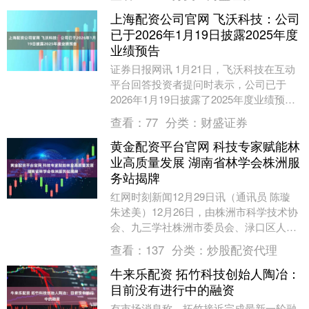
上海配资公司官网 飞沃科技：公司
已于2026年1月19日披露2025年度
业绩预告
证券日报网讯 1月21日，飞沃科技在互动
平台回答投资者提问时表示，公司已于
2026年1月19日披露了2025年度业绩预
告。....
查看：
77
分类：
财盛证券
黄金配资平台官网 科技专家赋能林
业高质量发展 湖南省林学会株洲服
务站揭牌
红网时刻新闻12月29日讯（通讯员 陈璇
朱述美）12月26日，由株洲市科学技术协
会、九三学社株洲市委员会、渌口区人民
政府主办，渌口区科学技术协会、九三学
查看：
137
分类：
炒股配资代理
社株洲....
牛来乐配资 拓竹科技创始人陶冶：
目前没有进行中的融资
有市场消息称，拓竹接近完成最新一轮融