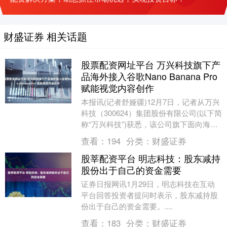
财盛证券 相关话题
股票配资网址平台 万兴科技旗下产
品海外接入谷歌Nano Banana Pro
赋能视觉内容创作
本报讯(记者舒娅疆)12月7日，记者从万兴
科技（300624）集团股份有限公司(以下简
称“万兴科技”)获悉，该公司旗下面向海外
市场的视频创意明星产品Wonder....
查看：
194
分类：
财盛证券
股莘配资平台 明志科技：股东减持
股份出于自己的资金需要
证券日报网讯1月29日，明志科技在互动
平台回答投资者提问时表示，股东减持股
份出于自己的资金需要。....
查看：
183
分类：
财盛证券