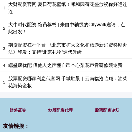
大财配资官网 夏日荷花壁纸！颐和园荷花盛放祝你好运连
1
连
大牛时代配资 馆员荐书 | 来自中轴线的Citywalk邀请，点
2
此出发！
期货配资杠杆平台 《北京市扩大文化和旅游新消费奖励办
3
法》印发：支持“北京礼物”迭代升级
端盛康优配 借他人之声懂自己本心梨花声音研修院退费
4
股票配资哪家利息低官网 千城胜景｜云南临沧临翔：油菜
5
花海染金妆
财盛证券
炒股配资代理
股票配资论坛
友情链接：