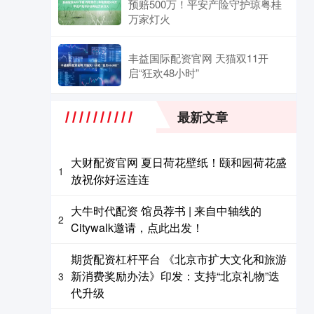
预赔500万！平安产险守护琼粤桂
万家灯火
丰益国际配资官网 天猫双11开
启“狂欢48小时”
最新文章
大财配资官网 夏日荷花壁纸！颐和园荷花盛
1
放祝你好运连连
大牛时代配资 馆员荐书 | 来自中轴线的
2
Citywalk邀请，点此出发！
期货配资杠杆平台 《北京市扩大文化和旅游
新消费奖励办法》印发：支持“北京礼物”迭
3
代升级