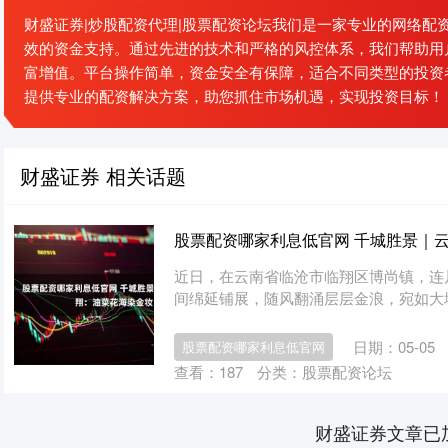
财盛证券|炒股配资代理|股票配资论坛我们是一家专业的网络配
效的资金支持。通过先进的技术和严格的风控体系，我们帮助用
富增值。平台操作简单，资金安全有保障，适合不同类型的投资
提供专业的配资解决方案，助您抓住市场机遇，实现投资目标！
财盛证券 相关话题
股票配资哪家利息低官网 千城胜景｜
近日，在云南省临沧市临翔区博尚镇，连
间绵延铺展，随风翻涌层层金浪，宛如大地披
日期：05-05
股票配资哪家利息低官网
查看：
187
分类：
股票配资论坛
财盛证券文章已