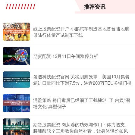
推荐资讯
线上股票配资开户 小鹏汽车制造基地首台陆地航
母陆行体量产试制车下线
期货配资 12月11日午间涨停分析
盈透科技配资官网 关税阴霾笼罩，美国10月集装
箱进口量同比下滑7.5%，逼近200万TEU关键门槛
涌盈策略 将门毒后已经溜了王鹤棣3年了 内娱“溜
粉文化”典型例子
期货股票配资 肉苁蓉的功效与作用：体力透支、
腰膝酸软？三步教你自然补肾，让身体轻盈如风