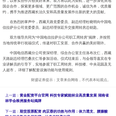
作，以务实合作共创美好未来。双方将以此为契机，进一步深化央地
国企合作，探索更多领域、更广范围的合作机会，诚信为本，优质履
约，携手为推进西藏长治久安和高质量发展作出新的更大的贡献。
在热烈的掌声中，西藏天路党委委员、副总经理杜晓明向中国电
信拉萨分公司党委委员、副总经理张廷升交接周转房总钥匙。
双方领导共同为“中国电信拉萨分公司职工周转房”揭牌，并按照
当地传统举行祝福仪式，传递对职工安居、合作共赢的美好期许。
中国电信西藏分公司资深经理、综合办公室主任洛布次仁，西藏
天路副总经理巴桑次仁等参加活动。仪式结束后，与会领导嘉宾在专
业讲解员的引导下，实地参观了职工周转房、科技楼、中央花园及无
人超市， 详细了解配套设施功能与使用规则。
财盛证券提示：文章来自网络，不代表本站观点。
上一篇：
黄金配资平台官网 科技专家赋能林业高质量发展 湖南省
林学会株洲服务站揭牌
下一篇：
期货股票配资 肉苁蓉的功效与作用：体力透支、腰膝酸