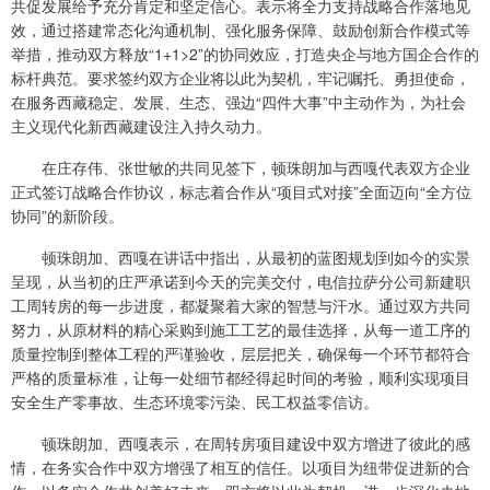
共促发展给予充分肯定和坚定信心。表示将全力支持战略合作落地见
效，通过搭建常态化沟通机制、强化服务保障、鼓励创新合作模式等
举措，推动双方释放“1+1>2”的协同效应，打造央企与地方国企合作的
标杆典范。要求签约双方企业将以此为契机，牢记嘱托、勇担使命，
在服务西藏稳定、发展、生态、强边“四件大事”中主动作为，为社会
主义现代化新西藏建设注入持久动力。
在庄存伟、张世敏的共同见签下，顿珠朗加与西嘎代表双方企业
正式签订战略合作协议，标志着合作从“项目式对接”全面迈向“全方位
协同”的新阶段。
顿珠朗加、西嘎在讲话中指出，从最初的蓝图规划到如今的实景
呈现，从当初的庄严承诺到今天的完美交付，电信拉萨分公司新建职
工周转房的每一步进度，都凝聚着大家的智慧与汗水。通过双方共同
努力，从原材料的精心采购到施工工艺的最佳选择，从每一道工序的
质量控制到整体工程的严谨验收，层层把关，确保每一个环节都符合
严格的质量标准，让每一处细节都经得起时间的考验，顺利实现项目
安全生产零事故、生态环境零污染、民工权益零信访。
顿珠朗加、西嘎表示，在周转房项目建设中双方增进了彼此的感
情，在务实合作中双方增强了相互的信任。以项目为纽带促进新的合