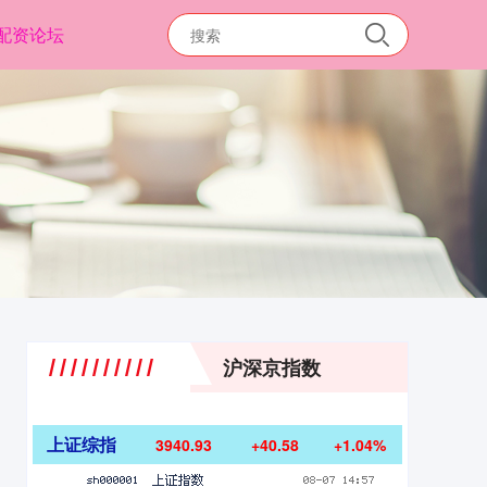
配资论坛
沪深京指数
上证综指
3940.93
+40.58
+1.04%