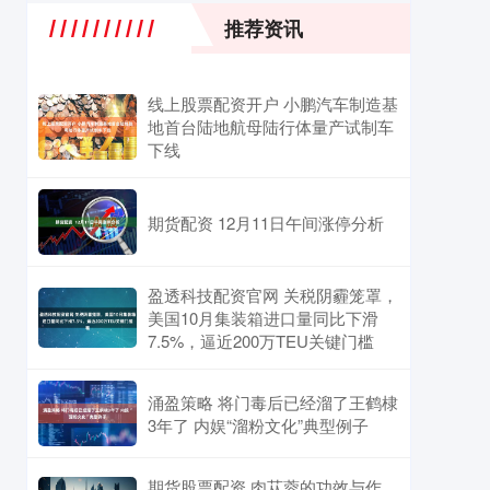
推荐资讯
线上股票配资开户 小鹏汽车制造基
地首台陆地航母陆行体量产试制车
下线
期货配资 12月11日午间涨停分析
盈透科技配资官网 关税阴霾笼罩，
美国10月集装箱进口量同比下滑
7.5%，逼近200万TEU关键门槛
涌盈策略 将门毒后已经溜了王鹤棣
3年了 内娱“溜粉文化”典型例子
期货股票配资 肉苁蓉的功效与作