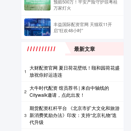
预赔500万！平安产险守护琼粤桂
万家灯火
丰益国际配资官网 天猫双11开
启“狂欢48小时”
最新文章
大财配资官网 夏日荷花壁纸！颐和园荷花盛
1
放祝你好运连连
大牛时代配资 馆员荐书 | 来自中轴线的
2
Citywalk邀请，点此出发！
期货配资杠杆平台 《北京市扩大文化和旅游
新消费奖励办法》印发：支持“北京礼物”迭
3
代升级