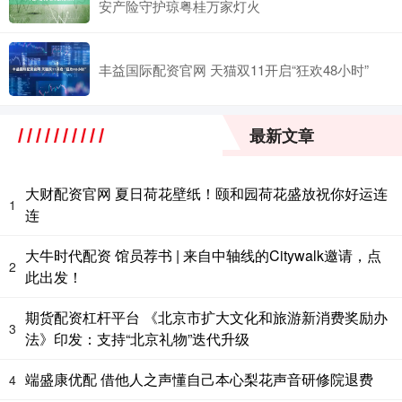
安产险守护琼粤桂万家灯火
丰益国际配资官网 天猫双11开启“狂欢48小时”
最新文章
大财配资官网 夏日荷花壁纸！颐和园荷花盛放祝你好运连
1
连
大牛时代配资 馆员荐书 | 来自中轴线的Citywalk邀请，点
2
此出发！
期货配资杠杆平台 《北京市扩大文化和旅游新消费奖励办
3
法》印发：支持“北京礼物”迭代升级
端盛康优配 借他人之声懂自己本心梨花声音研修院退费
4